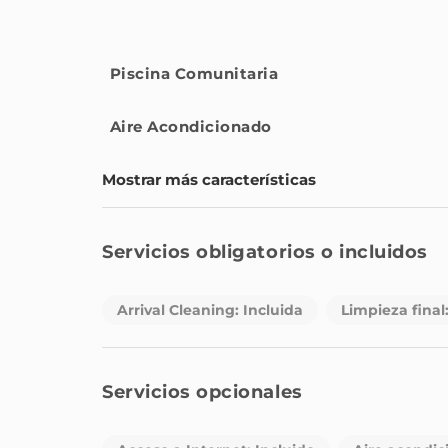
área de jardín privado.
El propio Pueblo de Aloha está lleno de carácter, 
Piscina Comunitaria
Este adosado es una opción fantástica para cualqu
Andalucía, Marbella, con fácil acceso a servicios,
Aire Acondicionado
Mostrar más características
Servicios obligatorios o incluidos
Arrival Cleaning: Incluida
Limpieza final
Servicios opcionales