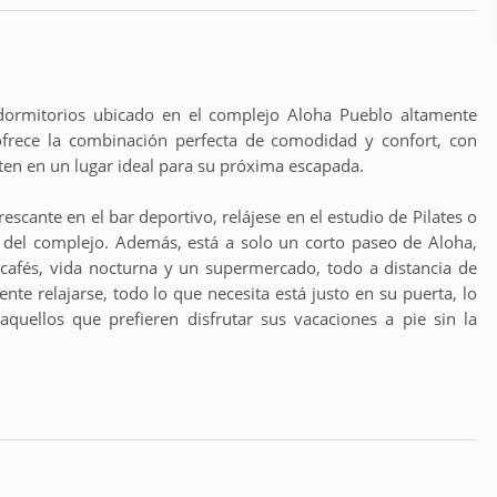
ormitorios ubicado en el complejo Aloha Pueblo altamente
ofrece la combinación perfecta de comodidad y confort, con
erten en un lugar ideal para su próxima escapada.
escante en el bar deportivo, relájese en el estudio de Pilates o
 del complejo. Además, está a solo un corto paseo de Aloha,
cafés, vida nocturna y un supermercado, todo a distancia de
e relajarse, todo lo que necesita está justo en su puerta, lo
quellos que prefieren disfrutar sus vacaciones a pie sin la
trará una encantadora cocina a su izquierda. Directamente al
erraza privada, con escaleras que conducen a una terraza en la
ía y vistas impresionantes. Las dos habitaciones bellamente
incipal con un baño en suite y acceso directo a una pequeña