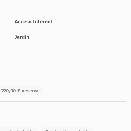
ofreciendo un entorno tranquilo y pintoresco para su estancia.
Acceso Internet
iera que busque disfrutar del estilo de vida vibrante de Nueva
 campos de golf y hermosas playas.
Jardín
: 220,00 € /reserva