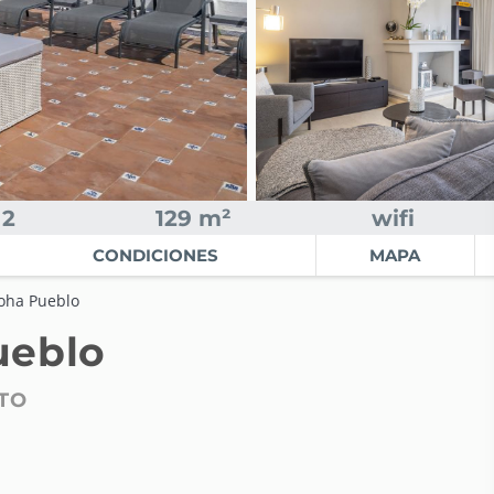
2
129 m²
wifi
CONDICIONES
MAPA
oha Pueblo
ueblo
TO