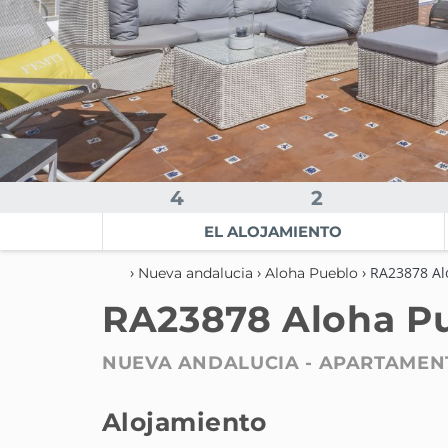
4
2
EL ALOJAMIENTO
›
›
› RA23878 Al
Nueva andalucia
Aloha Pueblo
RA23878 Aloha P
NUEVA ANDALUCIA -
APARTAMEN
Alojamiento