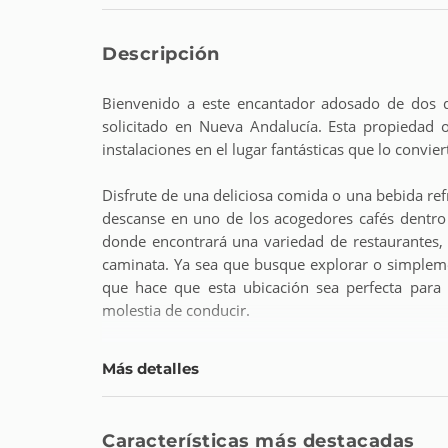
Descripción
Bienvenido a este encantador adosado de dos d
solicitado en Nueva Andalucía. Esta propiedad 
instalaciones en el lugar fantásticas que lo convi
Disfrute de una deliciosa comida o una bebida refr
descanse en uno de los acogedores cafés dentro
donde encontrará una variedad de restaurantes, 
caminata. Ya sea que busque explorar o simplement
que hace que esta ubicación sea perfecta para a
molestia de conducir.
Al entrar en esta acogedora casa adosada, encon
Más detalles
frente, el amplio salón y comedor se abre a una t
azotea soleada que ofrece sol durante todo el d
presentadas incluyen un espacioso dormitorio pr
Características más destacadas