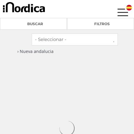
BUSCAR
FILTROS
› Nueva andalucia
4
2
RA23937 Aloha Pueblo
Nueva andalucia -
Casa adosada
La casa adosada en Nueva andalucia posee 2
dormitorio(s) y capacidad para 4...