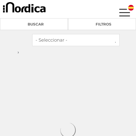
BUSCAR
FILTROS
›
4
2
RA23859 Sol y Paz
Nueva andalucia -
Apartamento
Bienvenido a este encantador apartamento
de vacaciones, perfectamente situado para
aquellos que prefieren estar a poca...